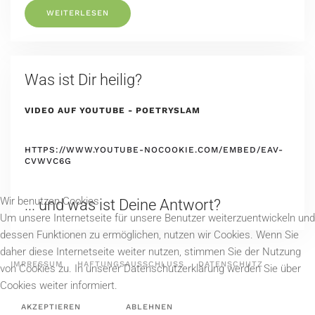
WEITERLESEN
Was ist Dir heilig?
VIDEO AUF YOUTUBE - POETRYSLAM
HTTPS://WWW.YOUTUBE-NOCOOKIE.COM/EMBED/EAV-
CVWVC6G
Wir benutzen Cookies
... und was ist Deine Antwort?
Um unsere Internetseite für unsere Benutzer weiterzuentwickeln und
dessen Funktionen zu ermöglichen, nutzen wir Cookies. Wenn Sie
daher diese Internetseite weiter nutzen, stimmen Sie der Nutzung
IMPRESSUM
HAFTUNGSAUSSCHLUSS
DATENSCHUTZ
von Cookies zu. In unserer Datenschutzerklärung werden Sie über
Cookies weiter informiert.
AKZEPTIEREN
ABLEHNEN